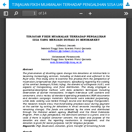
TINJAUAN FIKIH MUAMALAH TERHADAP PENGALIHAN SISA UANG MENJADI DONASI DI MINIMARKET