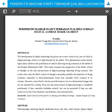
PERSPEKTIF MAZHAB SYAFI’I TERHADAP JUAL BELI LUKISAN DIGITAL GAMBAR MAKHLUK HIDUP